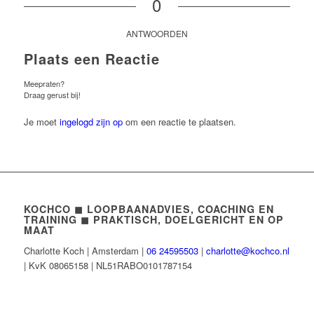
0
ANTWOORDEN
Plaats een Reactie
Meepraten?
Draag gerust bij!
Je moet
ingelogd zijn op
om een reactie te plaatsen.
KOCHCO ◼︎ LOOPBAANADVIES, COACHING EN
TRAINING ◼︎ PRAKTISCH, DOELGERICHT EN OP
MAAT
Charlotte Koch | Amsterdam |
06 24595503
|
charlotte@kochco.nl
| KvK 08065158 | NL51RABO0101787154