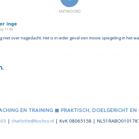
ANTWOORD
or inge
op 11:46
g niet over nagedacht. Het is in ieder geval een mooie spiegeling in het wa
n.
CHING EN TRAINING ◼︎ PRAKTISCH, DOELGERICHT EN
503
|
charlotte@kochco.nl
| KvK 08065158 | NL51RABO010178