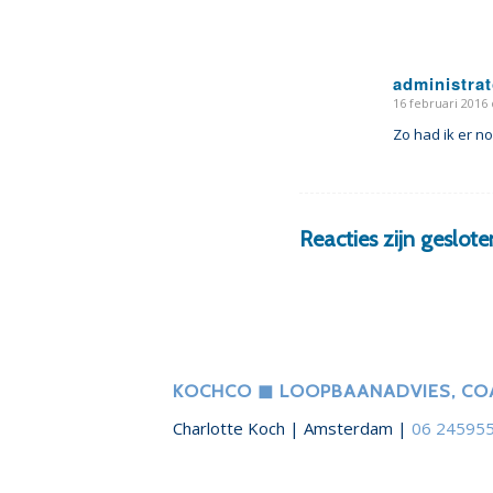
administrat
16 februari 2016 
zegt:
Zo had ik er no
Reacties zijn geslote
KOCHCO ◼︎ LOOPBAANADVIES, COA
Charlotte Koch | Amsterdam |
06 24595