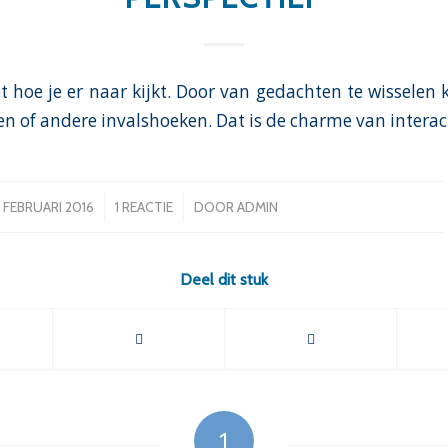
t hoe je er naar kijkt. Door van gedachten te wisselen 
en of andere invalshoeken. Dat is de charme van interact
/
/
 FEBRUARI 2016
1 REACTIE
DOOR
ADMIN
Deel dit stuk
1