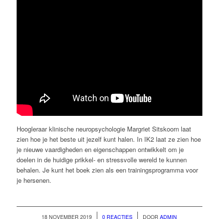
Hoogleraar klinische neuropsychologie Margriet Sitskoorn laat
zien hoe je het beste uit jezelf kunt halen. In IK2 laat ze zien hoe
je nieuwe vaardigheden en eigenschappen ontwikkelt om je
doelen in de huidige prikkel- en stressvolle wereld te kunnen
behalen. Je kunt het boek zien als een trainingsprogramma voor
je hersenen.
/
/
18 NOVEMBER 2019
0 REACTIES
DOOR
ADMIN