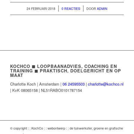
/
/
24 FEBRUARI 2018
0 REACTIES
DOOR
ADMIN
KOCHCO ◼︎ LOOPBAANADVIES, COACHING EN
TRAINING ◼︎ PRAKTISCH, DOELGERICHT EN OP
MAAT
Charlotte Koch | Amsterdam |
06 24595503
|
charlotte@kochco.nl
| KvK 08065158 | NL51RABO0101787154
© copyright : : KochCo : : webontwerp : : de tuinwerkster, groene en grafische